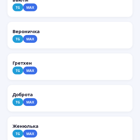
TG
MAX
Вероничка
TG
MAX
Гретхен
TG
MAX
Доброта
TG
MAX
Женюлька
TG
MAX