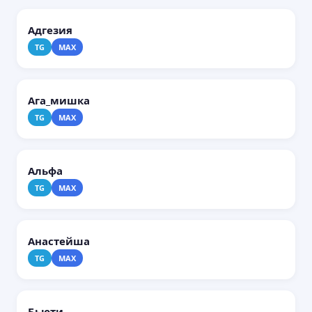
Адгезия
TG
MAX
Ага_мишка
TG
MAX
Альфа
TG
MAX
Анастейша
TG
MAX
Бьюти