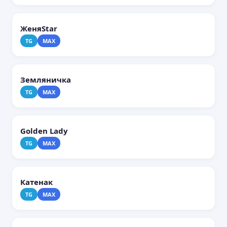
ЖеняStar
TG
MAX
Земляничка
TG
MAX
Golden Lady
TG
MAX
Катенак
TG
MAX