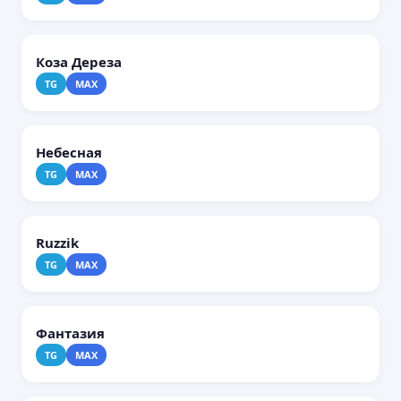
Коза Дереза
TG
MAX
Небесная
TG
MAX
Ruzzik
TG
MAX
Фантазия
TG
MAX