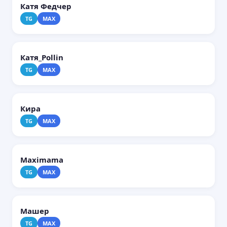
Катя Федчер
TG
MAX
Катя_Pollin
TG
MAX
Кира
TG
MAX
Maximama
TG
MAX
Машер
TG
MAX